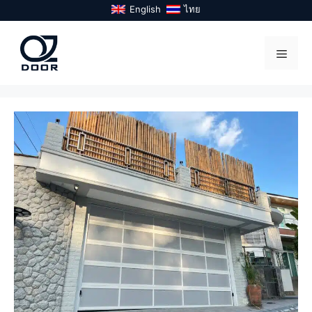
Skip
English
ไทย
to
content
Menu