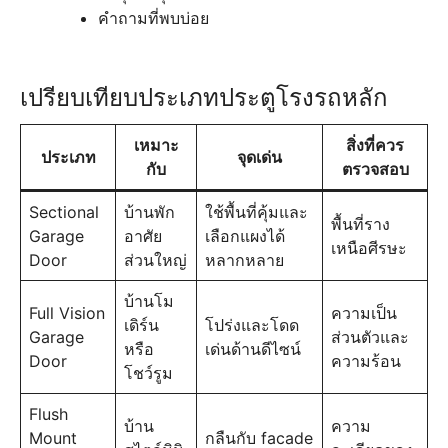
คำถามที่พบบ่อย
เปรียบเทียบประเภทประตูโรงรถหลัก
เหมาะ
สิ่งที่ควร
ประเภท
จุดเด่น
กับ
ตรวจสอบ
Sectional
บ้านพัก
ใช้พื้นที่คุ้มและ
พื้นที่ราง
Garage
อาศัย
เลือกแผงได้
เหนือศีรษะ
Door
ส่วนใหญ่
หลากหลาย
บ้านโม
Full Vision
ความเป็น
เดิร์น
โปร่งและโดด
Garage
ส่วนตัวและ
หรือ
เด่นด้านดีไซน์
Door
ความร้อน
โชว์รูม
Flush
บ้าน
ความ
Mount
กลืนกับ facade